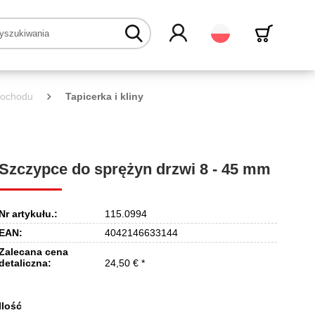
Polski
mochodu
Tapicerka i kliny
Szczypce do sprężyn drzwi 8 - 45 mm
Nr artykułu.:
115.0994
EAN:
4042146633144
Zalecana cena
detaliczna:
24,50 € *
Ilość