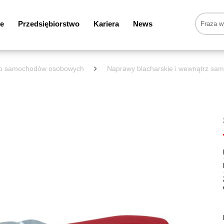
e
Przedsiębiorstwo
Kariera
News
 do samochodów osobowych
Naprawy blacharskie i wewnątrz sa