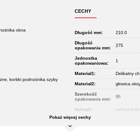
CECHY
dnośnika okna
Długość mm:
210.0
Długość
275
opakowania mm:
Jednostka
1
opakowaniowa:
Materiał1:
Delikatny c
zne, korbki podnośnika szyby
Materiał2:
głowica ok
Szerokość
95
opakowania mm:
Uchwyt:
uchwyt izol
Pokaż więcej cechy
Waga w g:
140
Wysokość
28
opakowania mm: