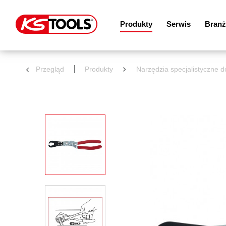
Produkty
Serwis
Branż
Przegląd
Produkty
Narzędzia specjalistyczne