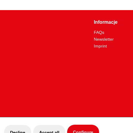
i demontażu korb do szyb samochodowych, osłon
cznych, lusterek wstecznych itd.
Informacje
FAQs
Newsletter
Imprint
Configure
Decline
Accept all