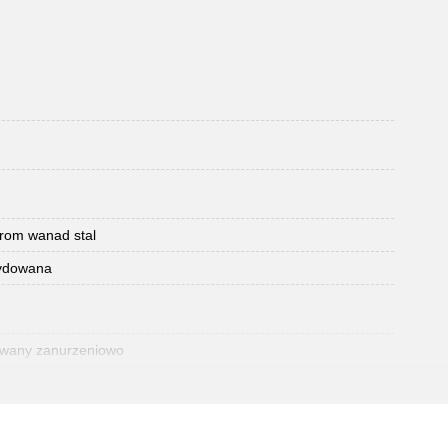
hrom wanad stal
sydowana
owany zanurzeniowo