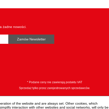
otwarcie w mm:
8-45
zakres zastosowań
do montażu 
ogólny:
przeciwsłone
wa żadne nowości.
Zamów Newsletter
* Podane ceny nie zawierają podaktu VAT
Sprzedaż tylko przez zarejestrowanych sprzedawców.
peration of the website and are always set. Other cookies, which
 simplify interaction with other websites and social networks, will only be