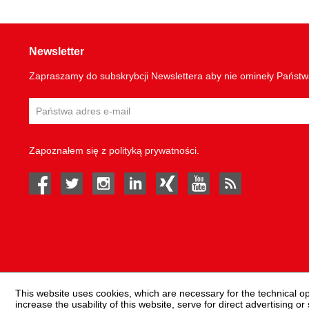
Newsletter
Zapraszamy do subskrybcji Newslettera aby nie omineły Państ
Zapoznałem się z
polityką prywatności
.
facebook
twitter
instagram
linked in
Xing
youtube
rss
This website uses cookies, which are necessary for the technical o
increase the usability of this website, serve for direct advertising or