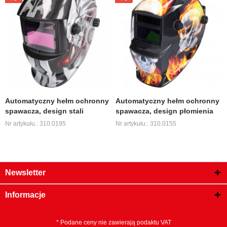
Automatyczny hełm ochronny
Automatyczny hełm ochronny
spawacza, design stali
spawacza, design płomienia
Nr artykułu.: 310.0195
Nr artykułu.: 310.0155
Newsletter
Informacje
* Podane ceny nie zawierają podaktu VAT