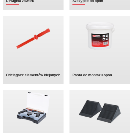
Dźwignia zaworu
Szczypce do opon
Odciągacz elementów klejonych
Pasta do montażu opon