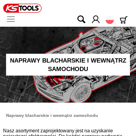
Polski
NAPRAWY BLACHARSKIE I WEWNĄTRZ
SAMOCHODU
Naprawy blacharskie i wewnątrz samochodu
Nasz asortyment zaprojektowany jest na uzyskanie