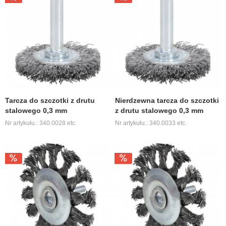
Tarcza do szczotki z drutu
Nierdzewna tarcza do szczotki
stalowego 0,3 mm
z drutu stalowego 0,3 mm
Nr artykułu.: 340.0028 etc.
Nr artykułu.: 340.0033 etc.