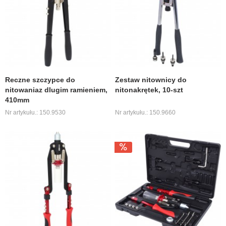
Reczne szczypce do
Zestaw nitownicy do
nitowaniaz dlugim ramieniem,
nitonakrętek, 10-szt
410mm
Nr artykułu.: 150.9530
Nr artykułu.: 150.9660