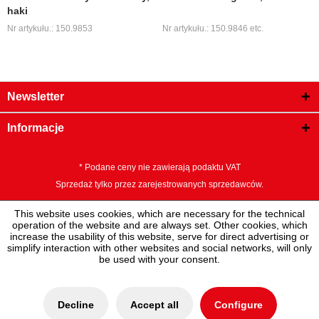
haki
Nr artykułu.: 150.9853
Nr artykułu.: 150.9846 etc.
Newsletter
Informacje
* Podane ceny nie zawierają podaktu VAT
Sprzedaż tylko przez zarejestrowanych sprzedawców.
This website uses cookies, which are necessary for the technical
operation of the website and are always set. Other cookies, which
increase the usability of this website, serve for direct advertising or
simplify interaction with other websites and social networks, will only
be used with your consent.
Decline
Accept all
Configure