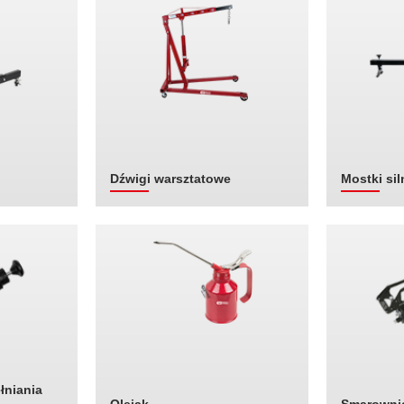
Dźwigi warsztatowe
Mostki sil
łniania