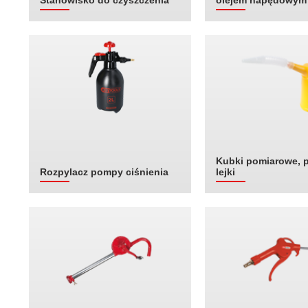
Stanowisko do czyszczenia
olejem napędowym
Kubki pomiarowe, p
Rozpylacz pompy ciśnienia
lejki