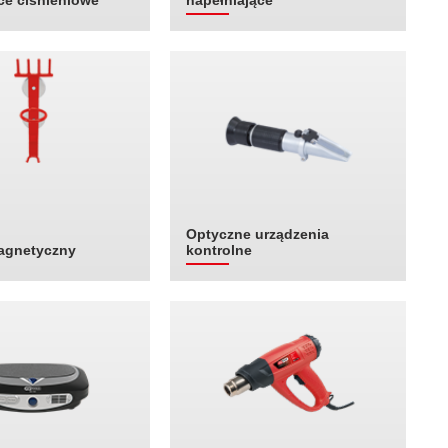
e ciśnieniowe
napełniające
Optyczne urządzenia
agnetyczny
kontrolne