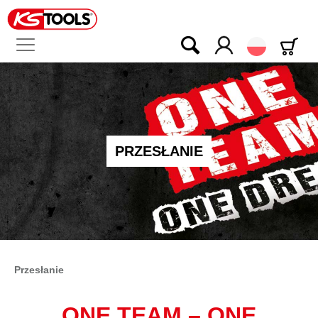
Polski
PRZESŁANIE
Przesłanie
ONE TEAM
–
ONE