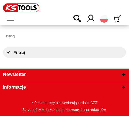
Polski
Blog
Filtruj
Newsletter
Informacje
* Podane ceny nie zawierają podaktu VAT
Sprzedaż tylko przez zarejestrowanych sprzedawców.