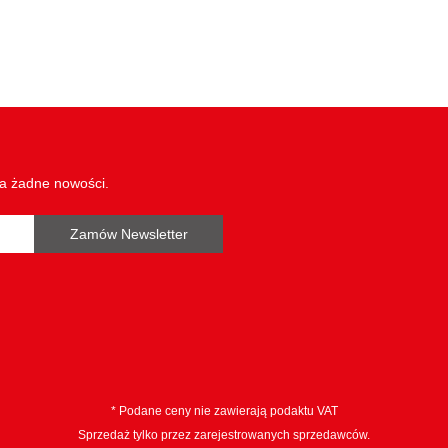
wa żadne nowości.
Zamów Newsletter
* Podane ceny nie zawierają podaktu VAT
Sprzedaż tylko przez zarejestrowanych sprzedawców.