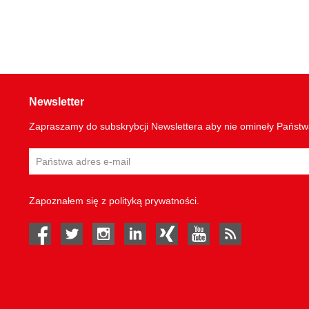
Newsletter
Zapraszamy do subskrybcji Newslettera aby nie omineły Państ
Zapoznałem się z
polityką prywatności
.
facebook
twitter
instagram
linked in
Xing
youtube
rss