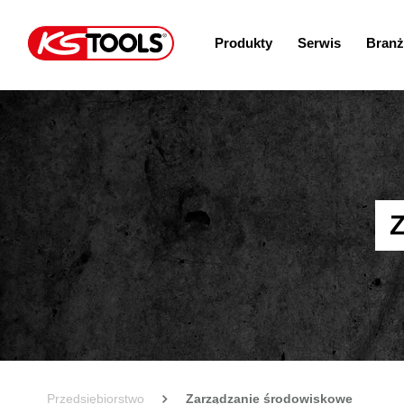
Produkty
Serwis
Branż
Przedsiębiorstwo
Zarządzanie środowiskowe