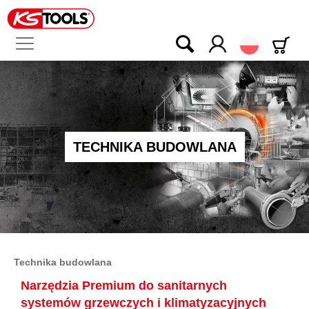
Polski
TECHNIKA BUDOWLANA
Technika budowlana
Narzędzia Premium do sanitarnych
systemów grzewczych i klimatyzacyjnych