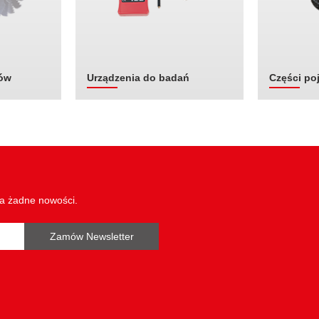
tów
Urządzenia do badań
Części po
wa żadne nowości.
Zamów Newsletter