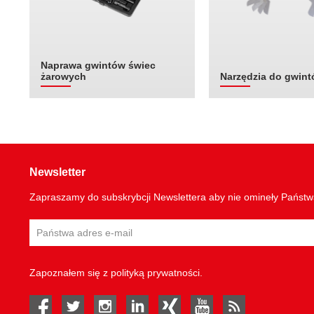
Naprawa gwintów świec
żarowych
Narzędzia do gwin
Newsletter
Zapraszamy do subskrybcji Newslettera aby nie omineły Państ
Zapoznałem się z
polityką prywatności
.
facebook
twitter
instagram
linked in
Xing
youtube
rss