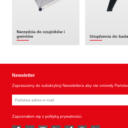
Narzędzia do czujników i
gwintów
Urządzenia do bad
Newsletter
Zapraszamy do subskrybcji Newslettera aby nie omineły Państ
Zapoznałem się z
polityką prywatności
.
facebook
twitter
instagram
linked in
Xing
youtube
rss