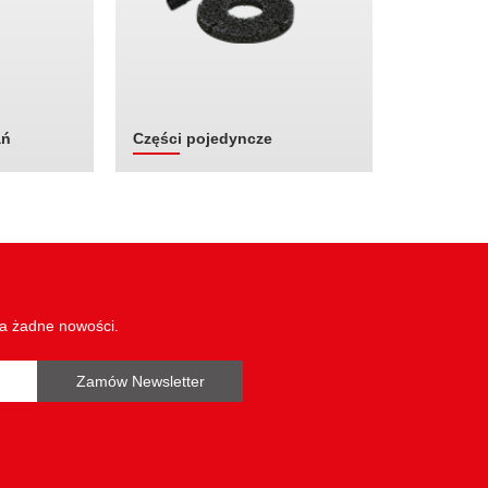
ań
Części pojedyncze
wa żadne nowości.
Zamów Newsletter