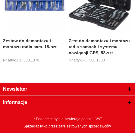
Zestaw do demontazu i
Zest do demontazu i montazu
montazu radia sam. 18-szt
radia samoch i systemu
nawigacji GPS, 52-szt
Nr artykułu.: 500.1370
Nr artykułu.: 500.1380
Newsletter
Informacje
* Podane ceny nie zawierają podaktu VAT
Sprzedaż tylko przez zarejestrowanych sprzedawców.