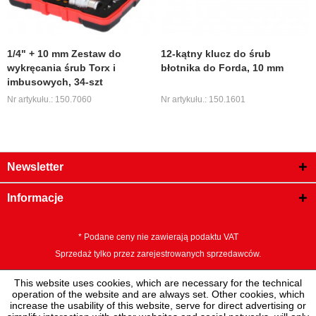
1/4" + 10 mm Zestaw do
12-kątny klucz do śrub
wykręcania śrub Torx i
błotnika do Forda, 10 mm
imbusowych, 34-szt
Nr artykułu.: 150.7060
Nr artykułu.: 150.1601
Newsletter
Informacje
* Podane ceny nie zawierają podaktu VAT
Sprzedaż tylko przez zarejestrowanych sprzedawców.
This website uses cookies, which are necessary for the technical
operation of the website and are always set. Other cookies, which
increase the usability of this website, serve for direct advertising or