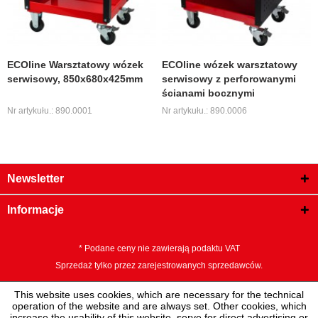
ECOline Warsztatowy wózek
ECOline wózek warsztatowy
serwisowy, 850x680x425mm
serwisowy z perforowanymi
ścianami bocznymi
Nr artykułu.: 890.0001
Nr artykułu.: 890.0006
Newsletter
Informacje
* Podane ceny nie zawierają podaktu VAT
Sprzedaż tylko przez zarejestrowanych sprzedawców.
This website uses cookies, which are necessary for the technical
operation of the website and are always set. Other cookies, which
increase the usability of this website, serve for direct advertising or