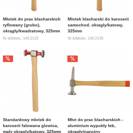
Młotek do prac blacharskich
Mlotek blacharski do karoserii
ryflowany (grubo),
samochod. okragly/katowy,
okrągły/kwadratowy, 325mm
325mm
Nr artykułu.: 140.2132
Nr artykułu.: 140.2130
Standardowy mlotek do
Młot do prac blacharskich -
karoserii falowana glowica,
aluminium wypukły łeb,
maly okragly/katowy, 325mm
okrągły/narożny