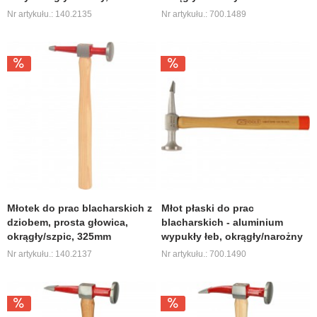
Nr artykułu.: 140.2135
Nr artykułu.: 700.1489
Młotek do prac blacharskich z
Młot płaski do prac
dziobem, prosta głowica,
blacharskich - aluminium
okrągły/szpic, 325mm
wypukły łeb, okrągły/narożny
Nr artykułu.: 140.2137
Nr artykułu.: 700.1490