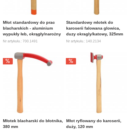
Młot standardowy do prac
Standardowy mlotek do
blacharskich - aluminium
karoserii falowana glowica,
wypukły łeb, okrągły/narożny
duzy okragly/katowy, 325mm
Nr artykułu.: 700.1491
Nr artykułu.: 140.2134
Młotek blacharski do błotnika,
Młot ryflowany do karoserii,
380 mm
duży, 120 mm