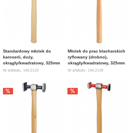
Standardowy młotek do
Młotek do prac blacharskich
karoserii, duży,
ryflowany (drobno),
okrągły/kwadratowy, 325mm
okrągły/kwadratowy, 325mm
Nr artykułu.: 140.2133
Nr artykułu.: 140.2139