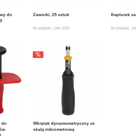
owy do
Zaworki, 25 sztuk
Kapturek za
3
Nr artykułu.: 149.1035
Nr artykułu.: 1
 do
Wkrętak dynamometryczny ze
dów
skalą mikrometrową
I