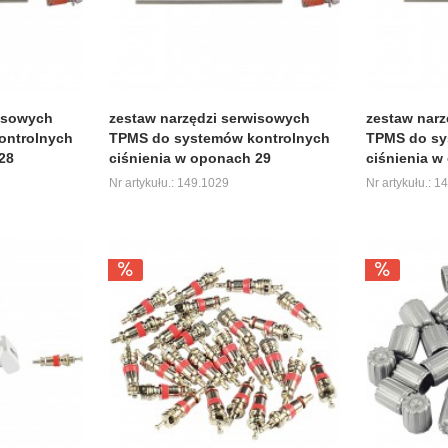
wisowych
zestaw narzędzi serwisowych
zestaw narz
ontrolnych
TPMS do systemów kontrolnych
TPMS do sy
28
ciśnienia w oponach 29
ciśnienia w
Nr artykułu.: 149.1029
Nr artykułu.: 1