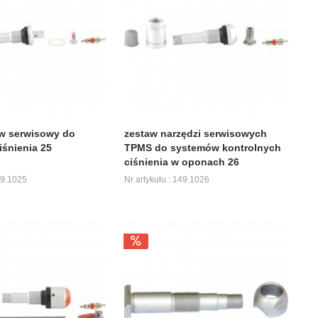
w serwisowy do
zestaw narzędzi serwisowych
iśnienia 25
TPMS do systemów kontrolnych
ciśnienia w oponach 26
49.1025
Nr artykułu.: 149.1026