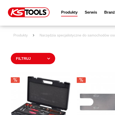
Produkty
Serwis
Branż
Produkty
Narzędzia specjalistyczne do samochodów o
FILTRUJ