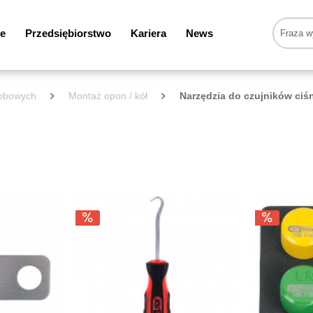
e
Przedsiębiorstwo
Kariera
News
sobowych
Montaż opon / kół
Narzędzia do czujników ciś