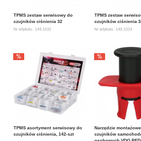
TPMS zestaw serwisowy do
TPMS zestaw serwis
czujników ciśnienia 32
czujników ciśnienia 3
Nr artykułu.: 149.1032
Nr artykułu.: 149.1033
TPMS asortyment serwisowy do
Narzędzie montażowe
czujników ciśnienia, 142-szt
czujników samocho
osobowych VDO RED