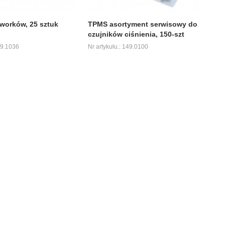
worków, 25 sztuk
TPMS asortyment serwisowy do
czujników ciśnienia, 150-szt
49.1036
Nr artykułu.: 149.0100