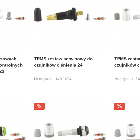
wisowych
TPMS zestaw serwisowy do
TPMS zesta
ontrolnych
czujników ciśnienia 24
czujników c
23
Nr artykułu.: 149.1024
Nr artykułu.: 1