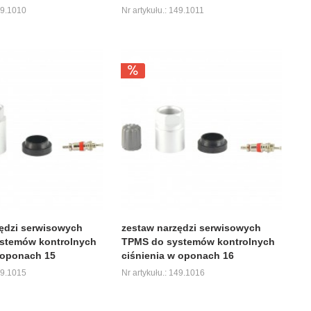
49.1010
Nr artykułu.: 149.1011
ędzi serwisowych
zestaw narzędzi serwisowych
stemów kontrolnych
TPMS do systemów kontrolnych
 oponach 15
ciśnienia w oponach 16
49.1015
Nr artykułu.: 149.1016