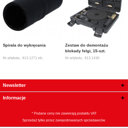
Spirala do wykręcania
Zestaw do demontażu
blokady felgi, 15-szt.
Nr artykułu.: 913.1271 etc.
Nr artykułu.: 913.1430
Newsletter
Informacje
* Podane ceny nie zawierają podaktu VAT
Sprzedaż tylko przez zarejestrowanych sprzedawców.