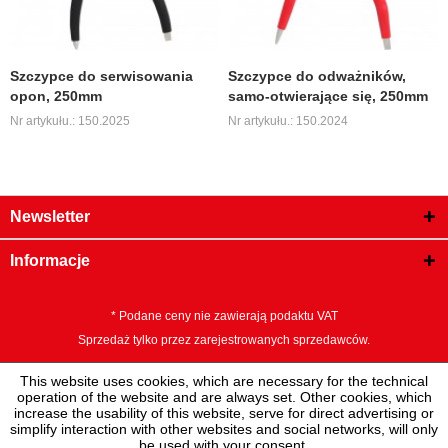
Szczypce do serwisowania
Szczypce do odważników,
opon, 250mm
samo-otwierające się, 250mm
Nr artykułu.: 150.2025
Nr artykułu.: 150.2024
Newsletter
Informacje
* Podane ceny nie zawierają podaktu VAT
Sprzedaż tylko przez zarejestrowanych sprzedawców.
This website uses cookies, which are necessary for the technical
operation of the website and are always set. Other cookies, which
increase the usability of this website, serve for direct advertising or
simplify interaction with other websites and social networks, will only
be used with your consent.