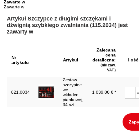
Zawarte w
Zawarte w
Artykuł Szczypce z długimi szczękami i
dźwignią szybkiego zwalniania (115.2034) jest
zawarty w
Zalecana
cena
Nr
Artykuł
detaliczna:
Ilość
artykułu
(nie zaw.
VAT.)
Zestaw
szczypiec
we
821.0034
1 039,00 € *
wkładce
piankowej,
34 szt.
Zapy