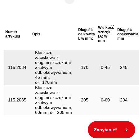
Atrybuty funkcjonalne 1:
blokowany
Jednostka opakowaniowa:
1
Kształt:
uzębiony
Wielkość
Długość
Długość
Materiał1:
Delikatny chrom molibden stal
Numer
szczęk
Opis
całkowita
opakowania
artykułu
(A) w
L w mm:
mm
mm
Materiał2:
niklowany
Szerokość opakowania mm:
86
Kleszcze
zaciskowe z
Uchwyt:
uchwyt dwuczesciowy
długimi szczękami
115.2034
z łatwym
170
0-45
245
zakres zastosowań ogólny:
odblokowywaniem,
materiał płaski i okrągły
45 mm,
dł.=170mm
Kleszcze
zaciskowe z
długimi szczękami
115.2035
205
0-60
294
z łatwym
odblokowywaniem,
60mm, dł.=205mm
Zapytanie*