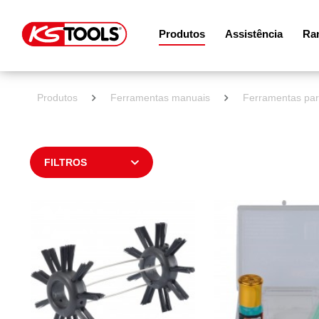
Produtos
Assistência
Ram
Produtos
Ferramentas manuais
Ferramentas para
FILTROS