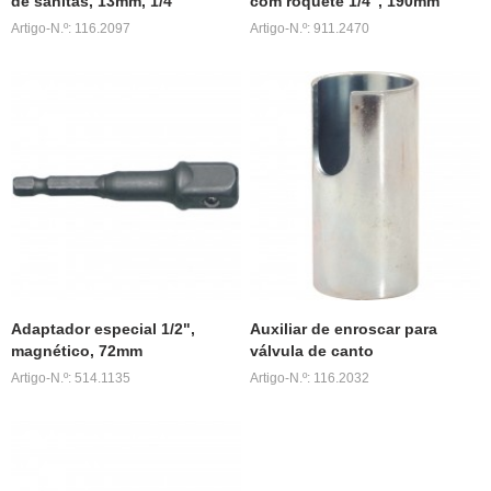
de sanitas, 13mm, 1/4"
com roquete 1/4", 190mm
Artigo-N.º: 116.2097
Artigo-N.º: 911.2470
Adaptador especial 1/2",
Auxiliar de enroscar para
magnético, 72mm
válvula de canto
Artigo-N.º: 514.1135
Artigo-N.º: 116.2032