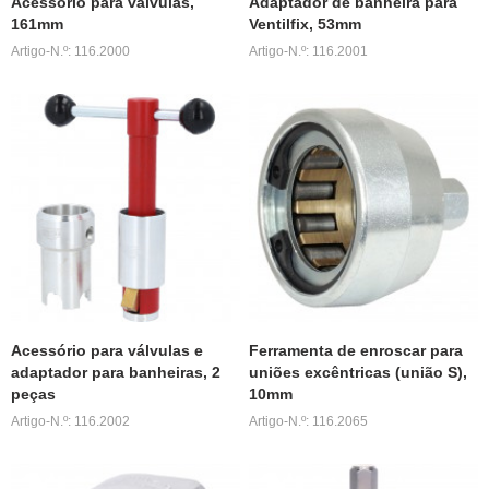
Acessório para válvulas,
Adaptador de banheira para
161mm
Ventilfix, 53mm
Artigo-N.º: 116.2000
Artigo-N.º: 116.2001
Acessório para válvulas e
Ferramenta de enroscar para
adaptador para banheiras, 2
uniões excêntricas (união S),
peças
10mm
Artigo-N.º: 116.2002
Artigo-N.º: 116.2065