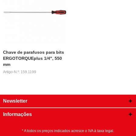
Chave de parafusos para bits
ERGOTORQUEplus 1/4", 550
mm
Artigo-N.º: 159.1199
Newsletter
Informações
* A todos os preços indicados acresce o IVA à taxa legal.