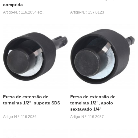
comprida
Artigo-N.º: 116.2054 etc.
Artigo-N.º: 157.0123
Fresa de extensão de
Fresa de extensão de
torneiras 1/2”, suporte SDS
torneiras 1/2", apoio
sextavado 1/4"
Artigo-N.º: 116.2036
Artigo-N.º: 116.2037