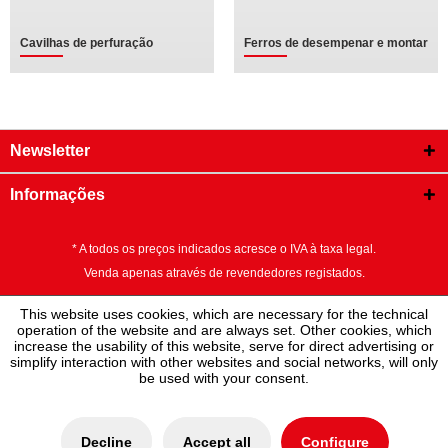
Cavilhas de perfuração
Ferros de desempenar e montar
Newsletter
Informações
* A todos os preços indicados acresce o IVA à taxa legal.
Venda apenas através de revendedores registados.
This website uses cookies, which are necessary for the technical
operation of the website and are always set. Other cookies, which
increase the usability of this website, serve for direct advertising or
simplify interaction with other websites and social networks, will only
be used with your consent.
Decline
Accept all
Configure