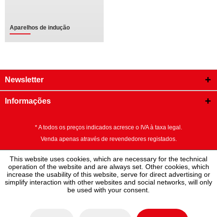
Aparelhos de indução
Newsletter
Informações
* A todos os preços indicados acresce o IVA à taxa legal.
Venda apenas através de revendedores registados.
This website uses cookies, which are necessary for the technical
operation of the website and are always set. Other cookies, which
increase the usability of this website, serve for direct advertising or
simplify interaction with other websites and social networks, will only
be used with your consent.