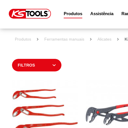
Produtos
Assistência
Ram
Produtos
Ferramentas manuais
Alicates
K
FILTROS