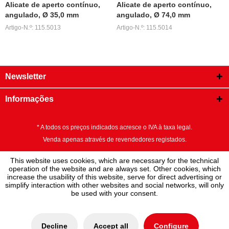
Alicate de aperto contínuo,
Alicate de aperto contínuo,
angulado, Ø 35,0 mm
angulado, Ø 74,0 mm
Artigo-N.º: 115.5013
Artigo-N.º: 115.5014
Newsletter
Informações
* A todos os preços indicados acresce o IVA à taxa legal.
Venda apenas através de revendedores registados.
This website uses cookies, which are necessary for the technical
operation of the website and are always set. Other cookies, which
increase the usability of this website, serve for direct advertising or
simplify interaction with other websites and social networks, will only
be used with your consent.
Decline
Accept all
Configure