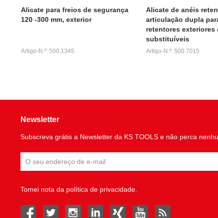
Alicate para freios de segurança
Alicate de anéis rete
120 -300 mm, exterior
articulação dupla par
retentores exteriore
substituíveis
Artigo-N.º: 500.1345
Artigo-N.º: 500.7015
Newsletter
Subscreva grátis a Newsletter da KS TOOLS e não perca nenh
Tomei nota da
política de privacidade
.
facebook
twitter
instagram
linked in
Xing
youtube
rss