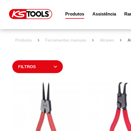
Produtos
Assistência
Ram
Produtos
Ferramentas manuais
Alicates
A
FILTROS