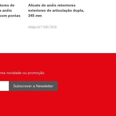
ntores de
Alicate de anéis retentores
a anéis
exteriores de articulação dupla,
s com pontas
345 mm
Artigo-N.º: 500.7016
uma novidade ou promoção.
Subscrever a Newsletter