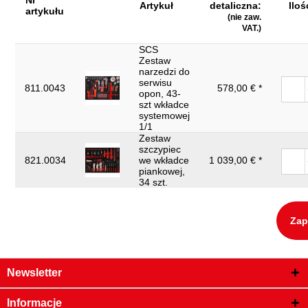
Nr
Artykuł
detaliczna:
Iloś
artykułu
(nie zaw.
VAT.)
SCS
Zestaw
narzedzi do
serwisu
811.0043
578,00 € *
opon, 43-
szt wkładce
systemowej
1/1
Zestaw
szczypiec
821.0034
we wkładce
1 039,00 € *
piankowej,
34 szt.
Zap
Newsletter
Informacje