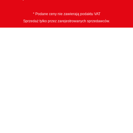
* Podane ceny nie zawierają podaktu VAT
Sprzedaż tylko przez zarejestrowanych sprzedawców.