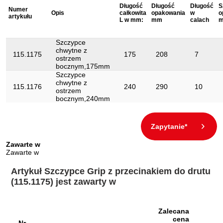
Długość
Długość
Długość
S
Numer
Materiał2:
niklowany
Opis
całkowita
opakowania
w
o
artykułu
L w mm:
mm
calach
Uchwyt:
Uchwyt metalowy
Szczypce
chwytne z
115.1175
175
208
7
ostrzem
bocznym,175mm
Szczypce
chwytne z
115.1176
240
290
10
ostrzem
bocznym,240mm
Zapytanie*
Zawarte w
Zawarte w
Artykuł Szczypce Grip z przecinakiem do drutu
(115.1175) jest zawarty w
Zalecana
cena