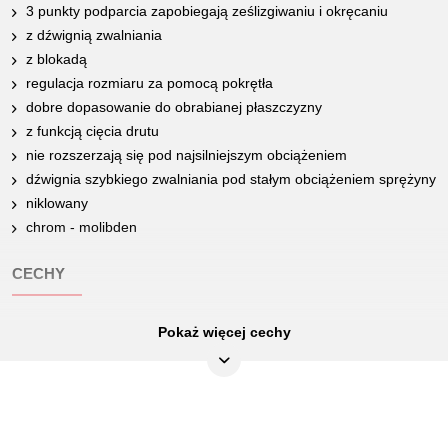
3 punkty podparcia zapobiegają ześlizgiwaniu i okręcaniu
z dźwignią zwalniania
z blokadą
regulacja rozmiaru za pomocą pokrętła
dobre dopasowanie do obrabianej płaszczyzny
z funkcją cięcia drutu
nie rozszerzają się pod najsilniejszym obciążeniem
dźwignia szybkiego zwalniania pod stałym obciążeniem sprężyny
niklowany
chrom - molibden
CECHY
Pokaż więcej cechy
Atrybuty funkcjonalne 1:
z dźwignią szybko zwalniającą
Jednostka opakowaniowa:
1
Link do video zastosowanie:
Video
Materiał1:
Delikatny chrom molibden stal