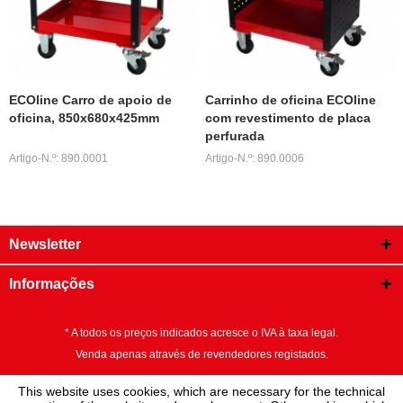
ECOline Carro de apoio de
Carrinho de oficina ECOline
oficina, 850x680x425mm
com revestimento de placa
perfurada
Artigo-N.º: 890.0001
Artigo-N.º: 890.0006
Newsletter
Informações
* A todos os preços indicados acresce o IVA à taxa legal.
Venda apenas através de revendedores registados.
This website uses cookies, which are necessary for the technical