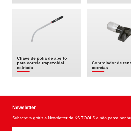
Chave de polia de aperto
para correia trapezoidal
Controlador de ten
estriada
correias
Newsletter
Subscreva grátis a Newsletter da KS TOOLS e não perca nenh