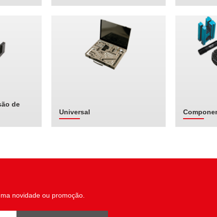
são de
Universal
Componen
uma novidade ou promoção.