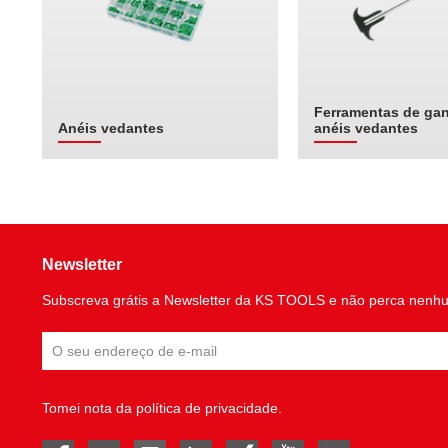
Ferramentas de ga
Anéis vedantes
anéis vedantes
Newsletter
Subscreva grátis a Newsletter da KS TOOLS e não perca nenh
Tomei nota da
política de privacidade
.