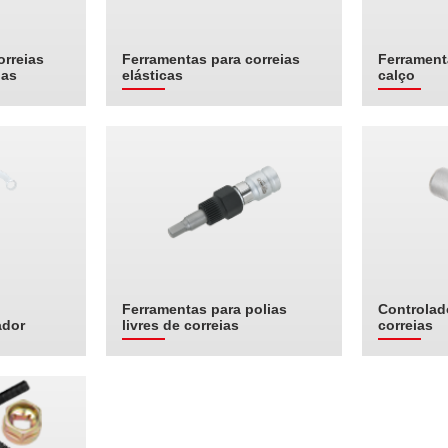
orreias
Ferramentas para correias
Ferrament
das
elásticas
calço
Ferramentas para polias
Controlad
ador
livres de correias
correias