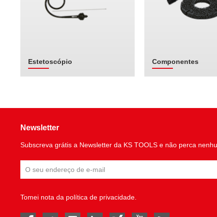
Estetoscópio
Componentes
Newsletter
Subscreva grátis a Newsletter da KS TOOLS e não perca nenh
Tomei nota da
política de privacidade
.
facebook
twitter
instagram
linked in
Xing
youtube
rss