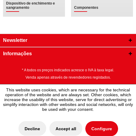
Dispositivo de enchimento e
sangramento
Componentes
Newsletter
Informações
* A todos os preços indicados acresce o IVA à taxa legal.
Venda apenas através de revendedores registados.
This website uses cookies, which are necessary for the technical
operation of the website and are always set. Other cookies, which
increase the usability of this website, serve for direct advertising or
simplify interaction with other websites and social networks, will only
be used with your consent.
Decline
Accept all
Configure