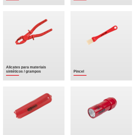
Alicates para materiais
sintéticos / grampos
Pincel