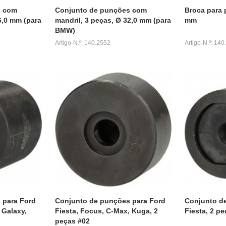
s com
Conjunto de punções com
Broca para
6,0 mm (para
mandril, 3 peças, Ø 32,0 mm (para
mm
BMW)
Artigo-N.º: 140.2552
Artigo-N.º: 14
 para Ford
Conjunto de punções para Ford
Conjunto d
 Galaxy,
Fiesta, Focus, C-Max, Kuga, 2
Fiesta, 2 p
peças #02