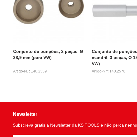
Conjunto de punções, 2 peças, Ø
Conjunto de punçõe
38,9 mm (para VW)
mandril, 3 peças, Ø 1
VW)
Artigo-N.º: 140.2559
Artigo-N.º: 140.2578
Newsletter
Subscreva grátis a Newsletter da KS TOOLS e não perca nenh