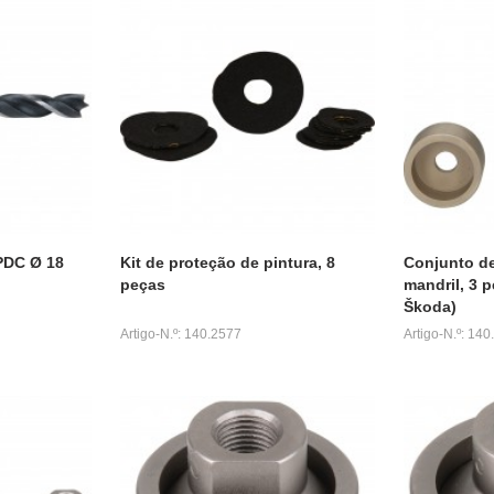
PDC Ø 18
Kit de proteção de pintura, 8
Conjunto d
peças
mandril, 3 
Škoda)
Artigo-N.º: 140.2577
Artigo-N.º: 14