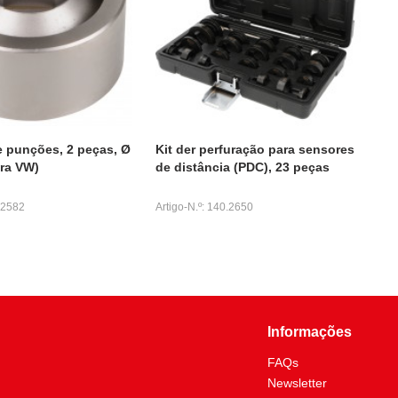
 punções, 2 peças, Ø
Kit der perfuração para sensores
ra VW)
de distância (PDC), 23 peças
0.2582
Artigo-N.º: 140.2650
Informações
FAQs
Newsletter