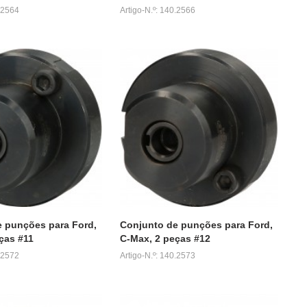
0.2564
Artigo-N.º: 140.2566
 punções para Ford,
Conjunto de punções para Ford,
ças #11
C-Max, 2 peças #12
0.2572
Artigo-N.º: 140.2573