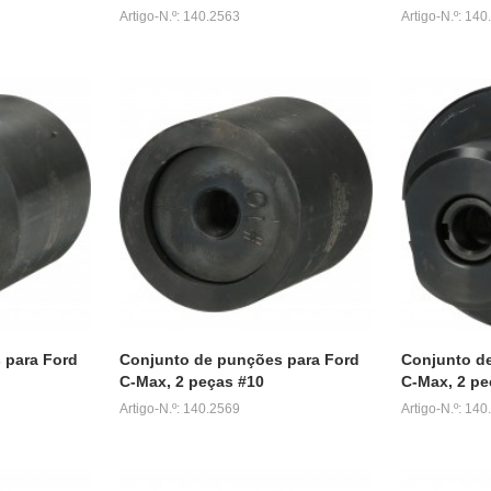
Artigo-N.º: 140.2563
Artigo-N.º: 14
 para Ford
Conjunto de punções para Ford
Conjunto de
C-Max, 2 peças #10
C-Max, 2 pe
Artigo-N.º: 140.2569
Artigo-N.º: 14