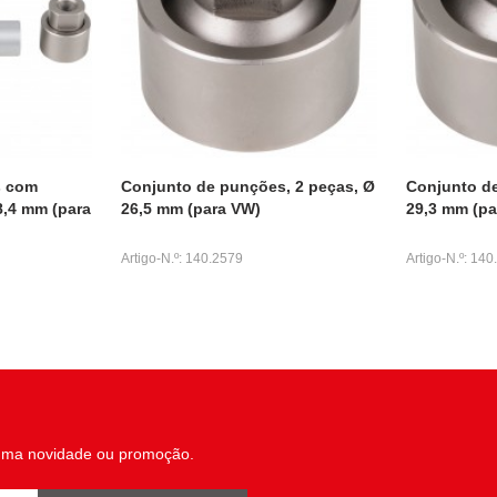
s com
Conjunto de punções, 2 peças, Ø
Conjunto de
8,4 mm (para
26,5 mm (para VW)
29,3 mm (pa
Artigo-N.º: 140.2579
Artigo-N.º: 14
uma novidade ou promoção.