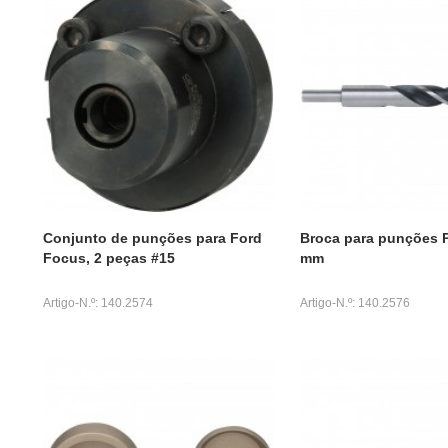
Conjunto de punções para Ford
Broca para punções 
Focus, 2 peças #15
mm
Artigo-N.º: 140.2574
Artigo-N.º: 140.2576