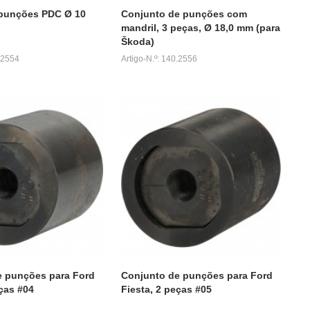
 punções PDC Ø 10
Conjunto de punções com
mandril, 3 peças, Ø 18,0 mm (para
Škoda)
0.2554
Artigo-N.º: 140.2556
e punções para Ford
Conjunto de punções para Ford
eças #04
Fiesta, 2 peças #05