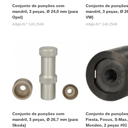
Conjunto de punções com
Conjunto de punçõe
mandril, 3 peças, Ø 24,0 mm (para
mandril, 3 peças, Ø 2
Opel)
VW)
Artigo-N.º: 140.2546
Artigo-N.º: 140.2548
Conjunto de punções com
Conjunto de punções
mandril, 3 peças, Ø 26,7 mm (para
Fiesta, Focus, S-Max,
Skoda)
Mondeo, 2 peças #01