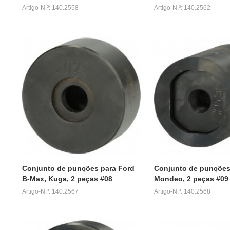
Artigo-N.º: 140.2558
Artigo-N.º: 140.2562
Conjunto de punções para Ford
Conjunto de punções
B-Max, Kuga, 2 peças #08
Mondeo, 2 peças #09
Artigo-N.º: 140.2567
Artigo-N.º: 140.2568