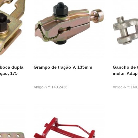
 boca dupla
Grampo de tração V, 135mm
Gancho de t
ção, 175
inclui. Adap
Artigo-N.º: 140.2436
Artigo-N.º: 14