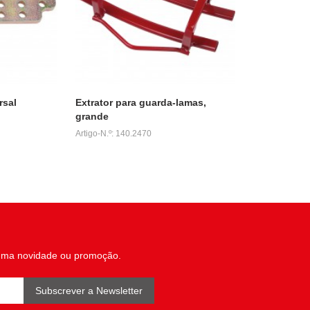
rsal
Extrator para guarda-lamas,
grande
Artigo-N.º: 140.2470
uma novidade ou promoção.
Subscrever a Newsletter