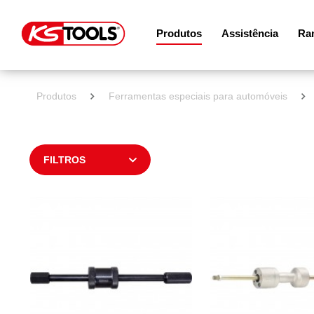
Produtos
Assistência
Ram
Produtos
Ferramentas especiais para automóveis
FILTROS