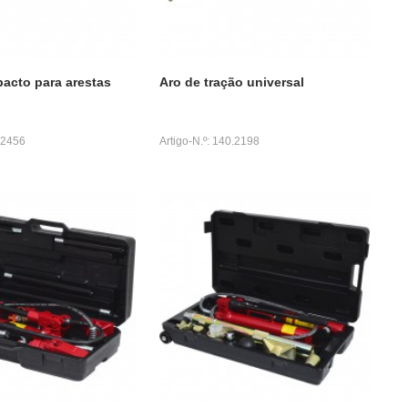
pacto para arestas
Aro de tração universal
0.2456
Artigo-N.º: 140.2198