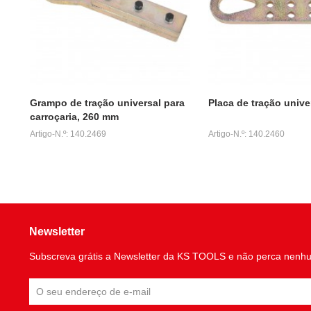
Grampo de tração universal para
Placa de tração unive
carroçaria, 260 mm
Artigo-N.º: 140.2469
Artigo-N.º: 140.2460
Newsletter
Subscreva grátis a Newsletter da KS TOOLS e não perca nenh