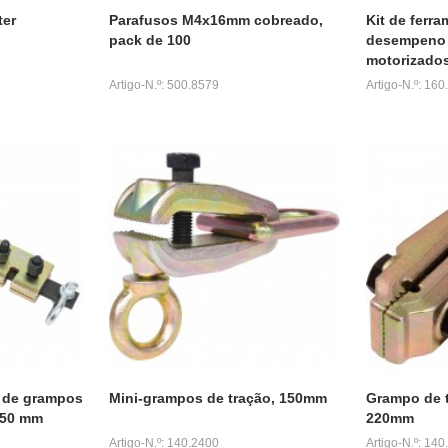
ter
Parafusos M4x16mm cobreado,
Kit de ferra
pack de 100
desempeno 
motorizados
Artigo-N.º: 500.8579
Artigo-N.º: 16
o de grampos
Mini-grampos de tração, 150mm
Grampo de t
 450 mm
220mm
Artigo-N.º: 140.2400
Artigo-N.º: 14