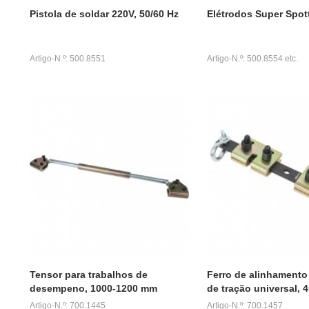
Pistola de soldar 220V, 50/60 Hz
Elétrodos Super Spot
Artigo-N.º: 500.8551
Artigo-N.º: 500.8554 etc.
Tensor para trabalhos de
Ferro de alinhament
desempeno, 1000-1200 mm
de tração universal,
Artigo-N.º: 700.1445
Artigo-N.º: 700.1457