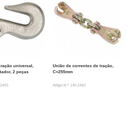
ração universal,
União de correntes de tração,
tador, 2 peças
C=255mm
0.2455
Artigo-N.º: 140.2462