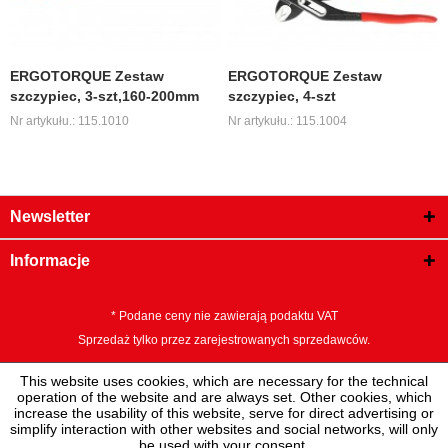
ERGOTORQUE Zestaw
ERGOTORQUE Zestaw
szczypiec, 3-szt,160-200mm
szczypiec, 4-szt
Nr artykułu.: 115.1010
Nr artykułu.: 115.1004
Newsletter
Informacje
* Podane ceny nie zawierają podaktu VAT
Sprzedaż tylko przez zarejestrowanych sprzedawców.
This website uses cookies, which are necessary for the technical
operation of the website and are always set. Other cookies, which
increase the usability of this website, serve for direct advertising or
simplify interaction with other websites and social networks, will only
be used with your consent.