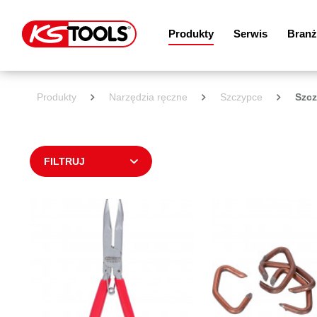
Produkty
Serwis
Branż
Produkty
Narzędzia ręczne
Szczypce
Szcz
FILTRUJ