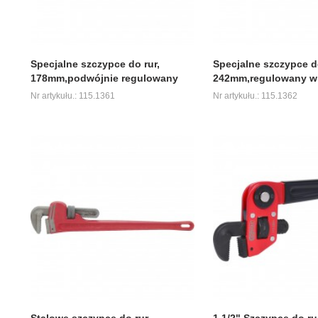
Specjalne szczypce do rur,
Specjalne szczypce do
178mm,podwójnie regulowany
242mm,regulowany w 
Nr artykułu.: 115.1361
Nr artykułu.: 115.1362
Stalowe szczypce do rur
1.1/2" Szczypce do ru