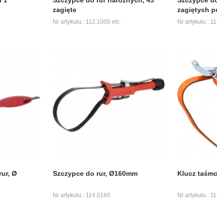
zagięte
zagiętych p
Nr artykułu.: 112.1000 etc.
Nr artykułu.: 1
ur, Ø
Szczypce do rur, Ø160mm
Klucz taśm
Nr artykułu.: 114.0160
Nr artykułu.: 1