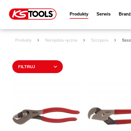
Produkty
Serwis
Branż
Produkty
Narzędzia ręczne
Szczypce
Szcz
FILTRUJ