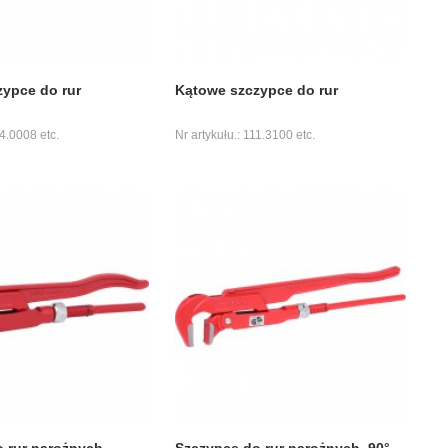
ypce do rur
Kątowe szczypce do rur
14.0008 etc.
Nr artykułu.: 111.3100 etc.
 rur narożnych
Szczypce do rur narożnych, 90°