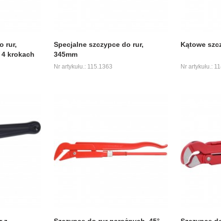
 rur,
Specjalne szczypce do rur,
Kątowe szcz
4 krokach
345mm
Nr artykułu.: 115.1363
Nr artykułu.: 1
r z
Szczypce do rur narożnych, 45°
Szczypce do