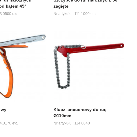
od kątem 45°
zagięte
13.0500 etc.
Nr artykułu.: 111.1000 etc.
owy
Klucz lancuchowy do rur,
Ø110mm
14.0170 etc.
Nr artykułu.: 114.0040