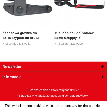
Zapasowa główka do
Mini obcinak do bolców,
42"szczypiec do drutu
samoluzujący, 8"
Nr artykułu.: 118.0143
Nr artykułu.: 119.0005
Newsletter
Informacje
* Podane ceny nie zawierają podaktu VAT
Sprzedaż tylko przez zarejestrowanych sprzedawców.
This website uses cookies, which are necessary for the technical