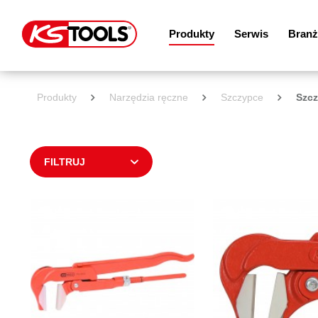
Produkty
Serwis
Branż
Produkty
Narzędzia ręczne
Szczypce
Szcz
FILTRUJ