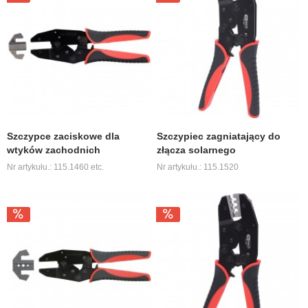
Szczypce zaciskowe dla
Szczypiec zagniatający do
wtyków zachodnich
złącza solarnego
Nr artykułu.: 115.1460 etc.
Nr artykułu.: 115.1520