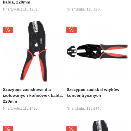
kabla, 220mm
Nr artykułu.: 115.1231
Nr artykułu.: 115.1230
Szczypce zaciskowe dla
Szczypce zacisk d wtyków
izolowanych końcówek kabla,
koncentrycznych
220mm
Nr artykułu.: 115.1425
Nr artykułu.: 115.1445