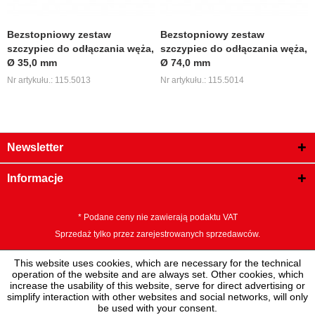
Bezstopniowy zestaw
Bezstopniowy zestaw
szczypiec do odłączania węża,
szczypiec do odłączania węża,
Ø 35,0 mm
Ø 74,0 mm
Nr artykułu.: 115.5013
Nr artykułu.: 115.5014
Newsletter
Informacje
* Podane ceny nie zawierają podaktu VAT
Sprzedaż tylko przez zarejestrowanych sprzedawców.
This website uses cookies, which are necessary for the technical
operation of the website and are always set. Other cookies, which
increase the usability of this website, serve for direct advertising or
simplify interaction with other websites and social networks, will only
be used with your consent.