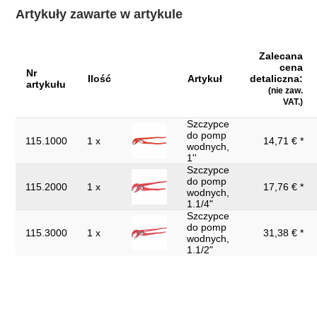
Szerokość opakowania mm:
246
Artykuły zawarte w artykule
Uchwyt:
bez uchwytu
Waga w g:
1200
Zalecana
cena
Nr
Wysokość opakowania mm:
35
Ilość
Artykuł
detaliczna:
artykułu
(nie zaw.
części w zestawie:
3
VAT.)
Szczypce
do pomp
115.1000
1 x
14,71 € *
wodnych,
1''
Szczypce
do pomp
115.2000
1 x
17,76 € *
wodnych,
1.1/4"
Szczypce
do pomp
115.3000
1 x
31,38 € *
wodnych,
1.1/2"