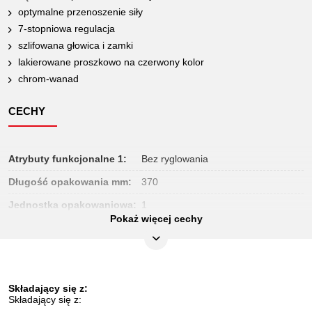
optymalne przenoszenie siły
7-stopniowa regulacja
szlifowana głowica i zamki
lakierowane proszkowo na czerwony kolor
chrom-wanad
CECHY
Atrybuty funkcjonalne 1:
Bez ryglowania
Długość opakowania mm:
370
Jednostka opakowaniowa:
1
Pokaż więcej cechy
Kształt:
7-Stopniowe rowki
Materiał1:
Delikatny chrom wanad stal
Materiał2:
lakierowany proszkowo na czerwono
Składający się z:
Norma:
DIN 8976
Składający się z: