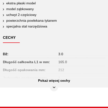
ekstra płaski model
model ząbkowany
uchwyt 2-częściowy
powierzchnia powlekana tytanem
specjalna stal narzędziowa
CECHY
D2:
3.0
Długość całkowita L1 w mm:
165.0
Długość opakowania mm:
212
Jednostka opakowaniowa:
1
Pokaż więcej cechy
Kolor:
czarno-czerwony
Kształt:
uzębiony
Materiał1:
specjalna stal do narzędzi