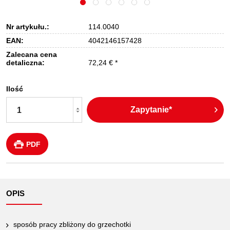
Nr artykułu.:
114.0040
EAN:
4042146157428
Zalecana cena
detaliczna:
72,24 € *
Ilość
Zapytanie*
PDF
OPIS
sposób pracy zbliżony do grzechotki