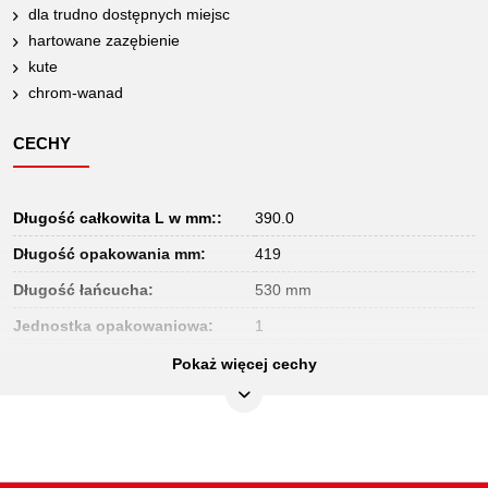
dla trudno dostępnych miejsc
hartowane zazębienie
kute
chrom-wanad
CECHY
Długość całkowita L w mm::
390.0
Długość opakowania mm:
419
Długość łańcucha:
530 mm
Jednostka opakowaniowa:
1
Materiał1:
Delikatny chrom wanad stal
Pokaż więcej cechy
Materiał2:
Kuty matrycowo
Szerokość opakowania mm:
81
Uchwyt:
bez uchwytu