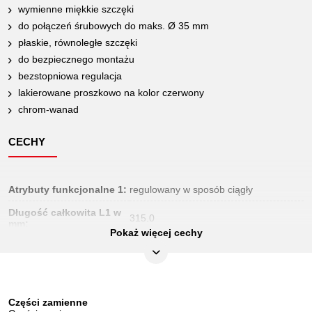
wymienne miękkie szczęki
do połączeń śrubowych do maks. Ø 35 mm
płaskie, równoległe szczęki
do bezpiecznego montażu
bezstopniowa regulacja
lakierowane proszkowo na kolor czerwony
chrom-wanad
CECHY
Atrybuty funkcjonalne 1:
regulowany w sposób ciągły
Długość całkowita L1 w
315.0
mm:
Pokaż więcej cechy
Długość opakowania
315
mm:
HRC:
37 +- 3
Części zamienne
Jednostka
1