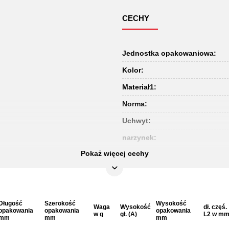
CECHY
Jednostka opakowaniowa:
Kolor:
Materiał1:
Norma:
Uchwyt:
narzynek:
Pokaż więcej cechy
Długość
Szerokość
Wysokość
Waga
Wysokość
dł. częś.
opakowania
opakowania
opakowania
w g
gł. (A)
L2 w m
mm
mm
mm