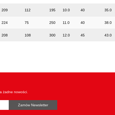
209
112
195
10.0
40
35.0
224
75
250
11.0
40
38.0
208
108
300
12.0
45
43.0
wa żadne nowości.
Zamów Newsletter