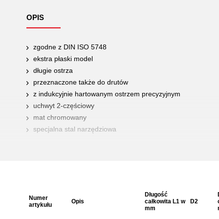
OPIS
zgodne z DIN ISO 5748
ekstra płaski model
długie ostrza
przeznaczone także do drutów
z indukcyjnie hartowanym ostrzem precyzyjnym
uchwyt 2-częściowy
mat chromowany
specjalna stal narzędziowa
Długość
Numer
Opis
całkowita L1 w
D2
artykułu
mm