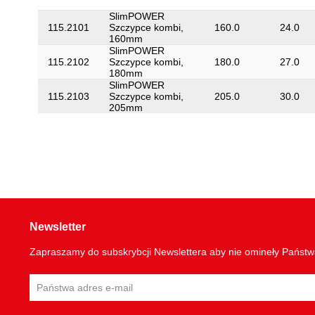
SlimPOWER
115.2101
Szczypce kombi,
160.0
24.0
160mm
SlimPOWER
115.2102
Szczypce kombi,
180.0
27.0
180mm
SlimPOWER
115.2103
Szczypce kombi,
205.0
30.0
205mm
Newsletter
Zapraszamy do subskrybcji Newslettera aby nie omineły Państ