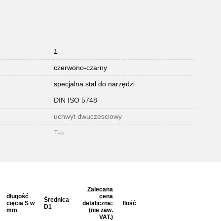
1
czerwono-czarny
specjalna stal do narzędzi
DIN ISO 5748
uchwyt dwuczesciowy
Tak
Zalecana
długość
cena
Średnica
cięcia S w
detaliczna:
Ilość
m
D1
mm
(nie zaw.
VAT.)