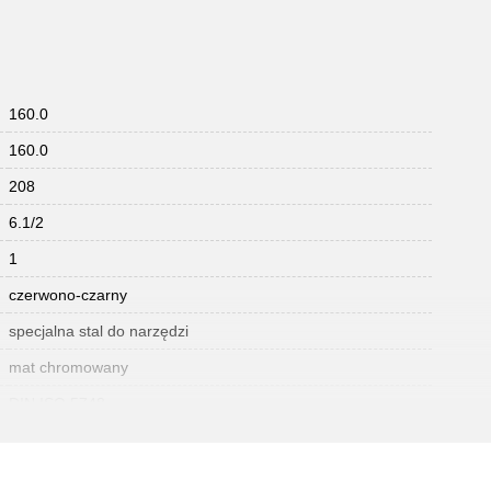
160.0
160.0
208
6.1/2
1
czerwono-czarny
specjalna stal do narzędzi
mat chromowany
DIN ISO 5748
124
uchwyt dwuczesciowy