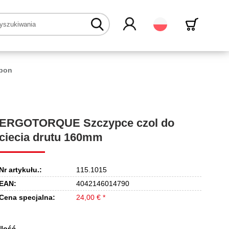
Polski
pon
ERGOTORQUE Szczypce czol do
ciecia drutu 160mm
Nr artykułu.:
115.1015
EAN:
4042146014790
Cena specjalna:
24,00 € *
Ilość