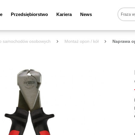
e
Przedsiębiorstwo
Kariera
News
 do samochodów osobowych
Montaż opon / kół
Naprawa o