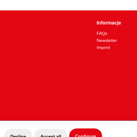
270
44
Informacje
7.0
FAQs
24,0
Newsletter
Tak
Imprint
do wszystkich rodzajów drutów, drutów fortepianowych
1.6
31.0
Configure
Decline
Accept all