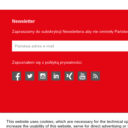
Newsletter
Zapraszamy do subskrybcji Newslettera aby nie omineły Państ
Zapoznałem się z
polityką prywatności
.
facebook
twitter
instagram
linked in
Xing
youtube
rss
This website uses cookies, which are necessary for the technical o
increase the usability of this website, serve for direct advertising or