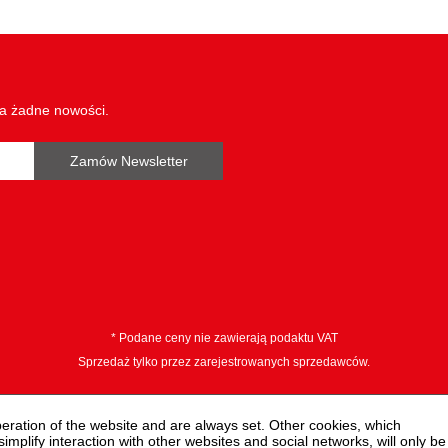
Waga w g:
Wysokość opakowania mm:
dł. częś. L2 w mm:
wa żadne nowości.
długość cięcia S w mm:
narzynek:
Zamów Newsletter
zakres zastosowań ogólny:
Ø drut w mm:
Średnica D:
* Podane ceny nie zawierają podaktu VAT
Sprzedaż tylko przez zarejestrowanych sprzedawców.
peration of the website and are always set. Other cookies, which
 simplify interaction with other websites and social networks, will only be